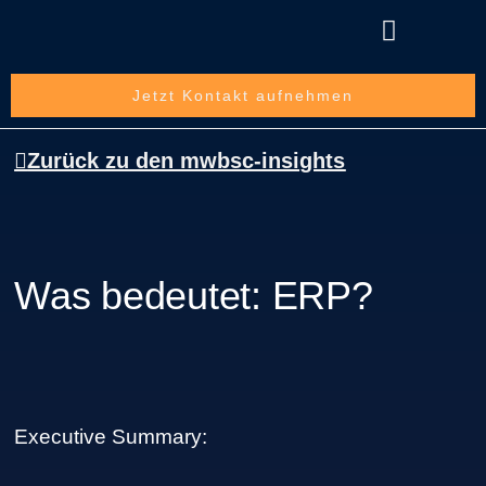
Über die mwbsc GmbH
Jetzt Kontakt aufnehmen
Zurück zu den mwbsc-insights
Was bedeutet: ERP?
Executive Summary: