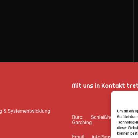
Mit uns in Kontakt tre
ung & Systementwicklung
Um dir ein o
Büro: Schleißheimer Str. 39
Geräteinfor
Garching
Technologien
dieser Websi
können best
Email: info@mwbsc.de