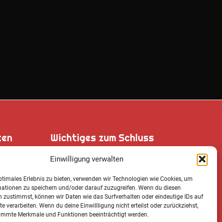
ten
Wichtiges zum Schluss
Einwilligung verwalten
ptimales Erlebnis zu bieten, verwenden wir Technologien wie Cookies, um
, 87548
mationen zu speichern und/oder darauf zuzugreifen. Wenn du diesen
Cookie Notice
 zustimmst, können wir Daten wie das Surfverhalten oder eindeutige IDs auf
te verarbeiten. Wenn du deine Einwillligung nicht erteilst oder zurückziehst,
Datenschutz­erklärung
immte Merkmale und Funktionen beeinträchtigt werden.