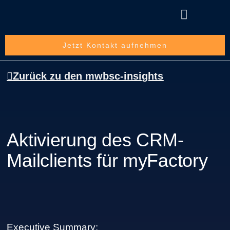
Über die mwbsc GmbH
Jetzt Kontakt aufnehmen
Zurück zu den mwbsc-insights
Aktivierung des CRM-
Mailclients für myFactory
Executive Summary: