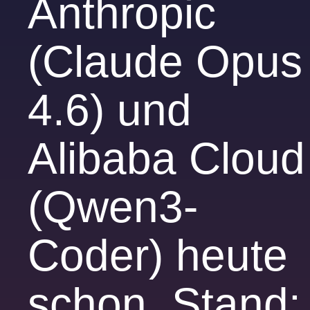
Anthropic
(Claude Opus
4.6) und
Alibaba Cloud
(Qwen3-
Coder) heute
schon. Stand: