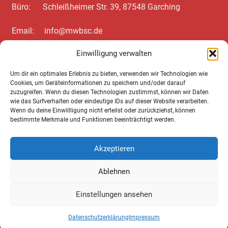
Büro: Schleißheimer Str. 39, 87548 Garching
Email: info@mwbsc.de
Einwilligung verwalten
Telefon: +49 89 / 20 00 35 62
Um dir ein optimales Erlebnis zu bieten, verwenden wir Technologien wie
Cookies, um Geräteinformationen zu speichern und/oder darauf
Wichtiges zum Schluss
zuzugreifen. Wenn du diesen Technologien zustimmst, können wir Daten
wie das Surfverhalten oder eindeutige IDs auf dieser Website verarbeiten.
Wenn du deine Einwillligung nicht erteilst oder zurückziehst, können
Cookie Notice
bestimmte Merkmale und Funktionen beeinträchtigt werden.
Datenschutz­erklärung
Akzeptieren
Impressum
Ablehnen
AGB
Einstellungen ansehen
Datenschutz­erklärung
Impressum