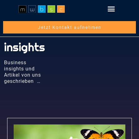
Schritt für Schritt
Über die mwbsc GmbH
Jetzt Kontakt aufnehmen
insights
Business
insights und
Artikel von uns
geschrieben …