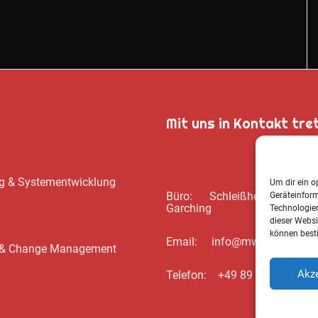
Mit uns in Kontakt tre
ung & Systementwicklung
Um dir ein o
Büro: Schleißheimer Str. 39
Geräteinfor
Garching
Technologien
dieser Websi
können best
Email: info@mwbsc.de
ng & Change Management
Akze
Telefon: +49 89 / 20 00 35 6