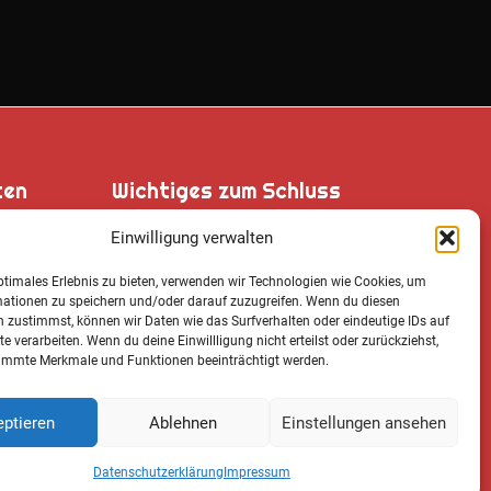
ten
Wichtiges zum Schluss
Einwilligung verwalten
ptimales Erlebnis zu bieten, verwenden wir Technologien wie Cookies, um
, 87548
mationen zu speichern und/oder darauf zuzugreifen. Wenn du diesen
Cookie Notice
 zustimmst, können wir Daten wie das Surfverhalten oder eindeutige IDs auf
te verarbeiten. Wenn du deine Einwillligung nicht erteilst oder zurückziehst,
Datenschutz­erklärung
immte Merkmale und Funktionen beeinträchtigt werden.
Impressum
ptieren
Ablehnen
Einstellungen ansehen
2
AGB
Datenschutz­erklärung
Impressum