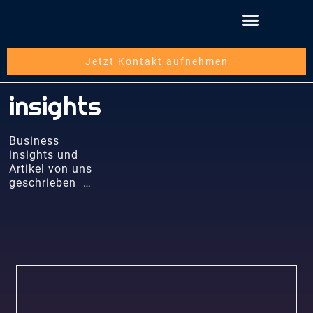
Schritt für Schritt
Über die mwbsc GmbH
Jetzt Kontakt aufnehmen
insights
Business
insights und
Artikel von uns
geschrieben …