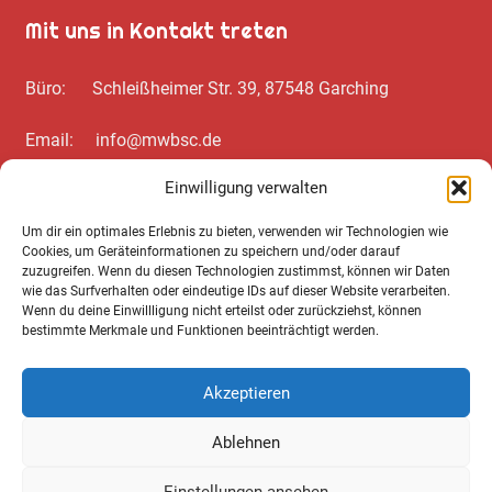
Mit uns in Kontakt treten
Büro: Schleißheimer Str. 39, 87548 Garching
Email: info@mwbsc.de
Einwilligung verwalten
Telefon: +49 89 / 20 00 35 62
Um dir ein optimales Erlebnis zu bieten, verwenden wir Technologien wie
Cookies, um Geräteinformationen zu speichern und/oder darauf
Wichtiges zum Schluss
zuzugreifen. Wenn du diesen Technologien zustimmst, können wir Daten
wie das Surfverhalten oder eindeutige IDs auf dieser Website verarbeiten.
Wenn du deine Einwillligung nicht erteilst oder zurückziehst, können
Cookie Notice
bestimmte Merkmale und Funktionen beeinträchtigt werden.
Datenschutz­erklärung
Akzeptieren
Impressum
Ablehnen
AGB
Einstellungen ansehen