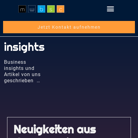
Schritt für Schritt
Über die mwbsc GmbH
Jetzt Kontakt aufnehmen
insights
Business
insights und
Artikel von uns
geschrieben …
Neuigkeiten aus