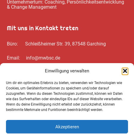
Unternehmertum: Coaching, Persönlichkeitsentwicklung
& Change Management
Mit uns in Kontakt treten
Büro: Schleißheimer Str. 39, 87548 Garching
Email: info@mwbsc.de
Einwilligung verwalten
Telefon: +49 89 / 20 00 35 62
Um dir ein optimales Erlebnis zu bieten, verwenden wir Technologien wie
Cookies, um Geräteinformationen zu speichern und/oder darauf
Wichtiges zum Schluss
zuzugreifen. Wenn du diesen Technologien zustimmst, können wir Daten
wie das Surfverhalten oder eindeutige IDs auf dieser Website verarbeiten.
Wenn du deine Einwillligung nicht erteilst oder zurückziehst, können
Cookie Notice
bestimmte Merkmale und Funktionen beeinträchtigt werden.
Datenschutz­erklärung
Akzeptieren