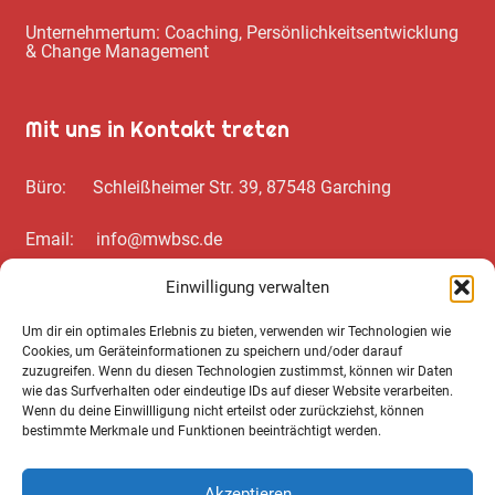
Unternehmertum: Coaching, Persönlichkeitsentwicklung
& Change Management
Mit uns in Kontakt treten
Büro: Schleißheimer Str. 39, 87548 Garching
Email: info@mwbsc.de
Einwilligung verwalten
Telefon: +49 89 / 20 00 35 62
Um dir ein optimales Erlebnis zu bieten, verwenden wir Technologien wie
Cookies, um Geräteinformationen zu speichern und/oder darauf
Wichtiges zum Schluss
zuzugreifen. Wenn du diesen Technologien zustimmst, können wir Daten
wie das Surfverhalten oder eindeutige IDs auf dieser Website verarbeiten.
Wenn du deine Einwillligung nicht erteilst oder zurückziehst, können
Cookie Notice
bestimmte Merkmale und Funktionen beeinträchtigt werden.
Datenschutz­erklärung
Akzeptieren