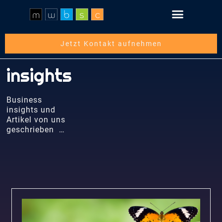
Schritt für Schritt
Über die mwbsc GmbH
Jetzt Kontakt aufnehmen
insights
Business
insights und
Artikel von uns
geschrieben …