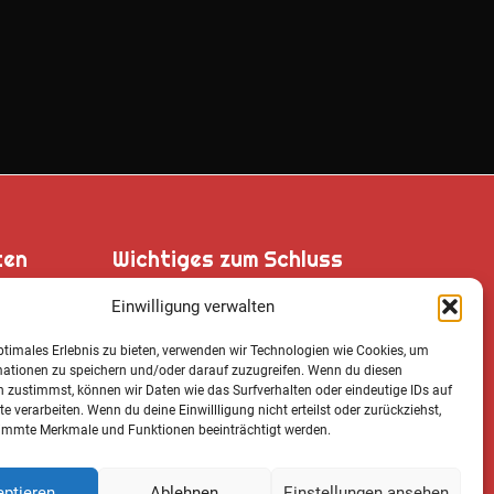
ten
Wichtiges zum Schluss
Einwilligung verwalten
ptimales Erlebnis zu bieten, verwenden wir Technologien wie Cookies, um
, 87548
mationen zu speichern und/oder darauf zuzugreifen. Wenn du diesen
Cookie Notice
 zustimmst, können wir Daten wie das Surfverhalten oder eindeutige IDs auf
te verarbeiten. Wenn du deine Einwillligung nicht erteilst oder zurückziehst,
Datenschutz­erklärung
immte Merkmale und Funktionen beeinträchtigt werden.
Impressum
ptieren
Ablehnen
Einstellungen ansehen