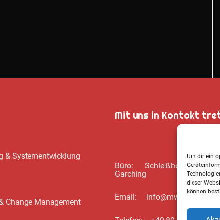
Mit uns in Kontakt tre
ung & Systementwicklung
Um dir ein o
Büro: Schleißheimer Str. 39
Geräteinfor
Garching
Technologien
dieser Websi
können best
Email: info@mwbsc.de
ng & Change Management
Akze