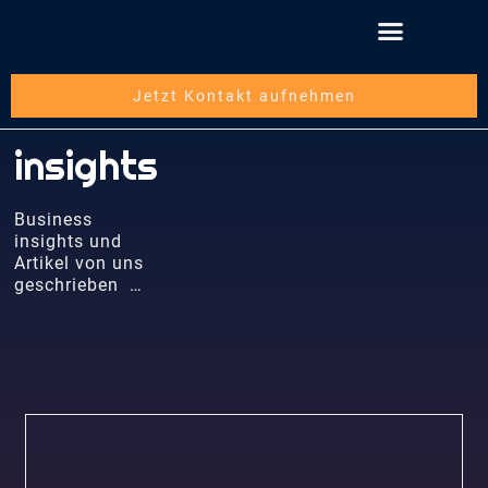
Schritt für Schritt
Über die mwbsc GmbH
Jetzt Kontakt aufnehmen
insights
Business
insights und
Artikel von uns
geschrieben …