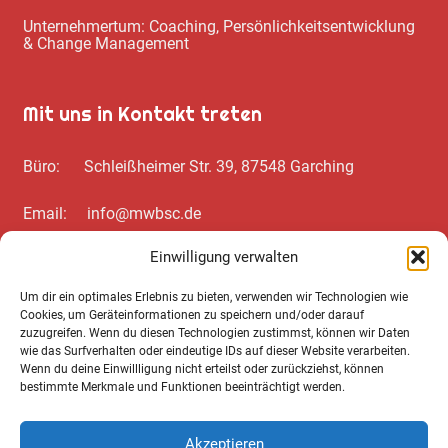
Unternehmertum: Coaching, Persönlichkeitsentwicklung
& Change Management
Mit uns in Kontakt treten
Büro: Schleißheimer Str. 39, 87548 Garching
Email: info@mwbsc.de
Einwilligung verwalten
Telefon: +49 89 / 20 00 35 62
Um dir ein optimales Erlebnis zu bieten, verwenden wir Technologien wie
Cookies, um Geräteinformationen zu speichern und/oder darauf
Wichtiges zum Schluss
zuzugreifen. Wenn du diesen Technologien zustimmst, können wir Daten
wie das Surfverhalten oder eindeutige IDs auf dieser Website verarbeiten.
Wenn du deine Einwillligung nicht erteilst oder zurückziehst, können
Cookie Notice
bestimmte Merkmale und Funktionen beeinträchtigt werden.
Datenschutz­erklärung
Akzeptieren