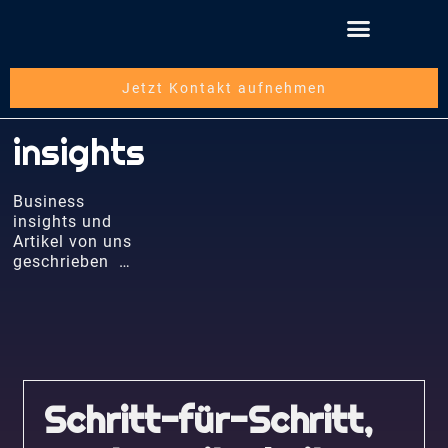
Schritt für Schritt
Über die mwbsc GmbH
Jetzt Kontakt aufnehmen
insights
Business
insights und
Artikel von uns
geschrieben …
Schritt-für-Schritt,