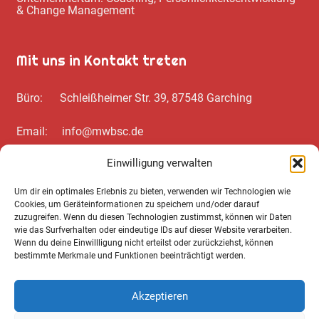
& Change Management
Mit uns in Kontakt treten
Büro: Schleißheimer Str. 39, 87548 Garching
Email: info@mwbsc.de
Einwilligung verwalten
Telefon: +49 89 / 20 00 35 62
Um dir ein optimales Erlebnis zu bieten, verwenden wir Technologien wie
Cookies, um Geräteinformationen zu speichern und/oder darauf
Wichtiges zum Schluss
zuzugreifen. Wenn du diesen Technologien zustimmst, können wir Daten
wie das Surfverhalten oder eindeutige IDs auf dieser Website verarbeiten.
Wenn du deine Einwillligung nicht erteilst oder zurückziehst, können
Cookie Notice
bestimmte Merkmale und Funktionen beeinträchtigt werden.
Datenschutz­erklärung
Akzeptieren