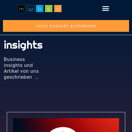
Schritt für Schritt
Über die mwbsc GmbH
Jetzt Kontakt aufnehmen
insights
Business
insights und
Artikel von uns
geschrieben …