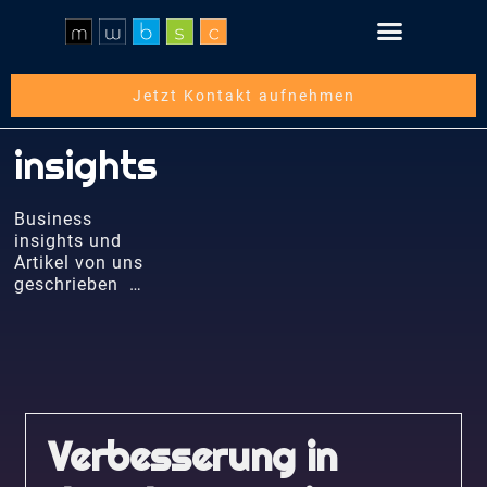
Schritt für Schritt
Über die mwbsc GmbH
Jetzt Kontakt aufnehmen
insights
Business
insights und
Artikel von uns
geschrieben …
Verbesserung in