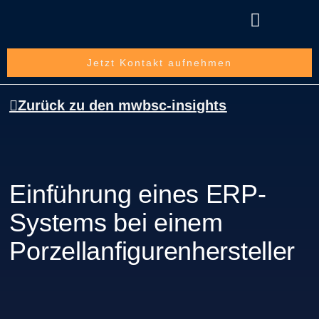
Über die mwbsc GmbH
Jetzt Kontakt aufnehmen
Zurück zu den mwbsc-insights
Einführung eines ERP-
Systems bei einem
Porzellanfigurenhersteller