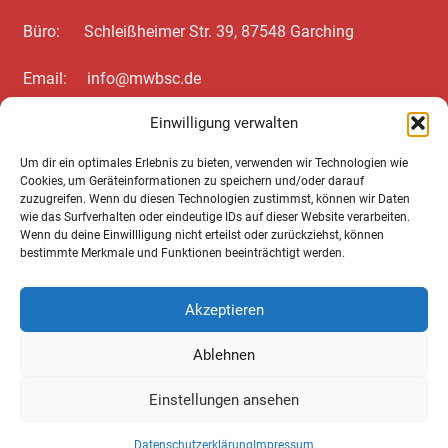
Büro: Schleißheimer Str. 39, 87548 Garching
Email: info@mwbsc.de
Einwilligung verwalten
Telefon: +49 89 / 20 00 35 62
Um dir ein optimales Erlebnis zu bieten, verwenden wir Technologien wie
Cookies, um Geräteinformationen zu speichern und/oder darauf
Wichtiges zum Schluss
zuzugreifen. Wenn du diesen Technologien zustimmst, können wir Daten
wie das Surfverhalten oder eindeutige IDs auf dieser Website verarbeiten.
Wenn du deine Einwillligung nicht erteilst oder zurückziehst, können
Cookie Notice
bestimmte Merkmale und Funktionen beeinträchtigt werden.
Datenschutz­erklärung
Akzeptieren
Impressum
Ablehnen
AGB
Einstellungen ansehen
Datenschutz­erklärung
Impressum