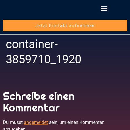
Schritt für Schritt
Über die mwbsc GmbH
Jetzt Kontakt aufnehmen
container-
3859710_1920
Schreibe einen
Kommentar
Du musst
angemeldet
sein, um einen Kommentar
abzugeben.