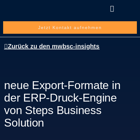
Über die mwbsc GmbH
Jetzt Kontakt aufnehmen
Zurück zu den mwbsc-insights
neue Export-Formate in
der ERP-Druck-Engine
von Steps Business
Solution