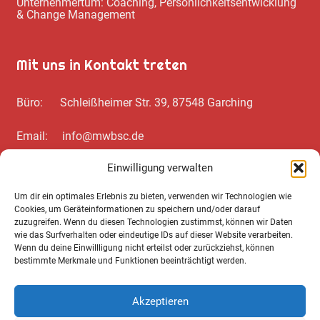
Unternehmertum: Coaching, Persönlichkeitsentwicklung
& Change Management
Mit uns in Kontakt treten
Büro: Schleißheimer Str. 39, 87548 Garching
Email: info@mwbsc.de
Einwilligung verwalten
Telefon: +49 89 / 20 00 35 62
Um dir ein optimales Erlebnis zu bieten, verwenden wir Technologien wie
Cookies, um Geräteinformationen zu speichern und/oder darauf
Wichtiges zum Schluss
zuzugreifen. Wenn du diesen Technologien zustimmst, können wir Daten
wie das Surfverhalten oder eindeutige IDs auf dieser Website verarbeiten.
Wenn du deine Einwillligung nicht erteilst oder zurückziehst, können
Cookie Notice
bestimmte Merkmale und Funktionen beeinträchtigt werden.
Datenschutz­erklärung
Akzeptieren