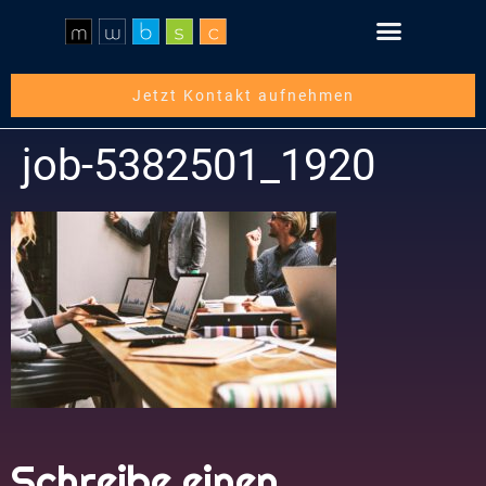
Schritt für Schritt
Über die mwbsc GmbH
Jetzt Kontakt aufnehmen
job-5382501_1920
Schreibe einen