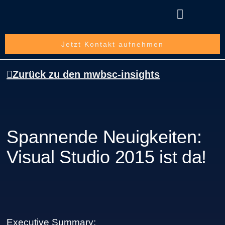
Über die mwbsc GmbH
Jetzt Kontakt aufnehmen
Zurück zu den mwbsc-insights
Spannende Neuigkeiten:
Visual Studio 2015 ist da!
Executive Summary: