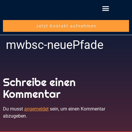
Schritt für Schritt
Über die mwbsc GmbH
Jetzt Kontakt aufnehmen
mwbsc-neuePfade
Schreibe einen
Kommentar
Du musst
angemeldet
sein, um einen Kommentar
abzugeben.