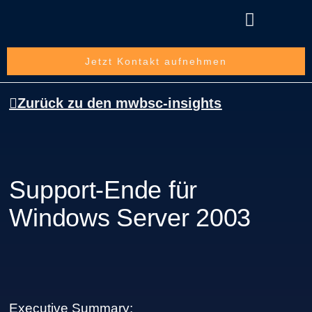
Über die mwbsc GmbH
Jetzt Kontakt aufnehmen
Zurück zu den mwbsc-insights
Support-Ende für
Windows Server 2003
Executive Summary: