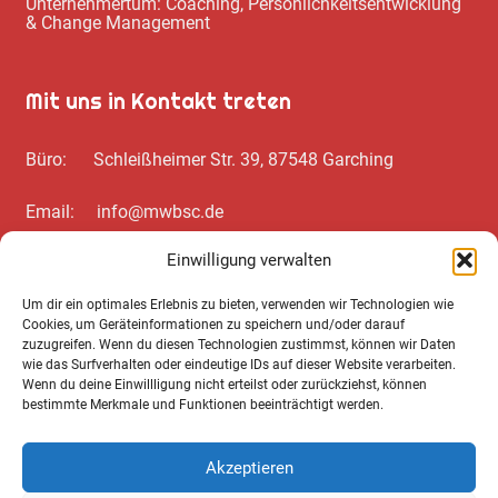
Unternehmertum: Coaching, Persönlichkeitsentwicklung
& Change Management
Mit uns in Kontakt treten
Büro: Schleißheimer Str. 39, 87548 Garching
Email: info@mwbsc.de
Einwilligung verwalten
Telefon: +49 89 / 20 00 35 62
Um dir ein optimales Erlebnis zu bieten, verwenden wir Technologien wie
Cookies, um Geräteinformationen zu speichern und/oder darauf
Wichtiges zum Schluss
zuzugreifen. Wenn du diesen Technologien zustimmst, können wir Daten
wie das Surfverhalten oder eindeutige IDs auf dieser Website verarbeiten.
Wenn du deine Einwillligung nicht erteilst oder zurückziehst, können
Cookie Notice
bestimmte Merkmale und Funktionen beeinträchtigt werden.
Datenschutz­erklärung
Akzeptieren