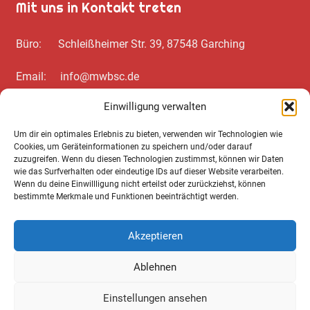
Mit uns in Kontakt treten
Büro: Schleißheimer Str. 39, 87548 Garching
Email: info@mwbsc.de
Einwilligung verwalten
Telefon: +49 89 / 20 00 35 62
Um dir ein optimales Erlebnis zu bieten, verwenden wir Technologien wie
Cookies, um Geräteinformationen zu speichern und/oder darauf
Wichtiges zum Schluss
zuzugreifen. Wenn du diesen Technologien zustimmst, können wir Daten
wie das Surfverhalten oder eindeutige IDs auf dieser Website verarbeiten.
Wenn du deine Einwillligung nicht erteilst oder zurückziehst, können
Cookie Notice
bestimmte Merkmale und Funktionen beeinträchtigt werden.
Datenschutz­erklärung
Akzeptieren
Impressum
Ablehnen
AGB
Einstellungen ansehen