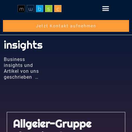
Schritt für Schritt
Über die mwbsc GmbH
Jetzt Kontakt aufnehmen
insights
Business
insights und
Artikel von uns
geschrieben …
Allgeier-Gruppe