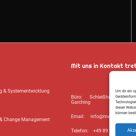
Mit uns in Kontakt tre
ung & Systementwicklung
Um dir ein o
Büro: Schleißheimer Str. 39
Geräteinfor
Garching
Technologien
dieser Websi
können best
Email: info@mwbsc.de
ng & Change Management
Akze
Telefon: +49 89 / 20 00 35 6