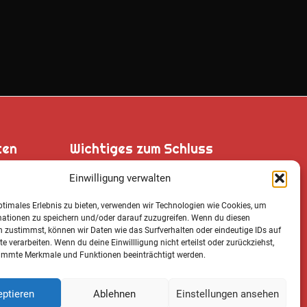
ten
Wichtiges zum Schluss
Einwilligung verwalten
ptimales Erlebnis zu bieten, verwenden wir Technologien wie Cookies, um
, 87548
mationen zu speichern und/oder darauf zuzugreifen. Wenn du diesen
Cookie Notice
 zustimmst, können wir Daten wie das Surfverhalten oder eindeutige IDs auf
te verarbeiten. Wenn du deine Einwillligung nicht erteilst oder zurückziehst,
Datenschutz­erklärung
immte Merkmale und Funktionen beeinträchtigt werden.
Impressum
ptieren
Ablehnen
Einstellungen ansehen
2