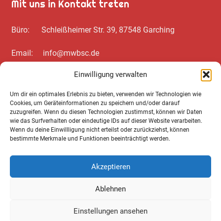
Mit uns in Kontakt treten
Büro: Schleißheimer Str. 39, 87548 Garching
Email: info@mwbsc.de
Einwilligung verwalten
Telefon: +49 89 / 20 00 35 62
Um dir ein optimales Erlebnis zu bieten, verwenden wir Technologien wie
Cookies, um Geräteinformationen zu speichern und/oder darauf
Wichtiges zum Schluss
zuzugreifen. Wenn du diesen Technologien zustimmst, können wir Daten
wie das Surfverhalten oder eindeutige IDs auf dieser Website verarbeiten.
Wenn du deine Einwillligung nicht erteilst oder zurückziehst, können
Cookie Notice
bestimmte Merkmale und Funktionen beeinträchtigt werden.
Datenschutz­erklärung
Akzeptieren
Impressum
Ablehnen
AGB
Einstellungen ansehen