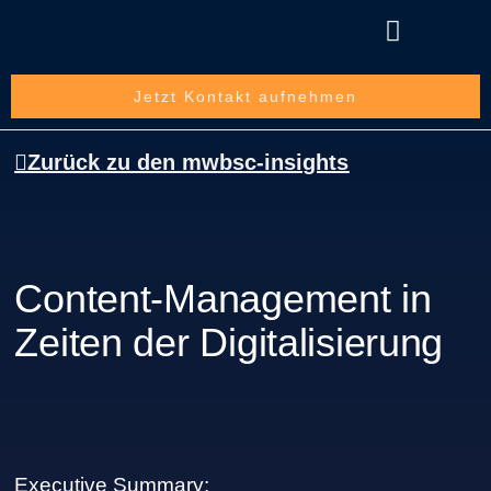
Über die mwbsc GmbH
Jetzt Kontakt aufnehmen
Zurück zu den mwbsc-insights
Content-Management in
Zeiten der Digitalisierung
Executive Summary: