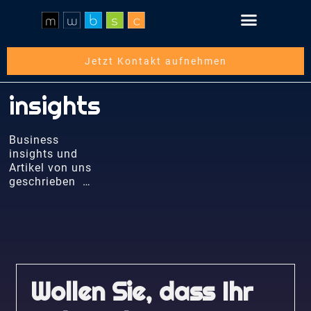
Schritt für Schritt
Über die mwbsc GmbH
Jetzt Kontakt aufnehmen
insights
Business
insights und
Artikel von uns
geschrieben …
Wollen Sie, dass Ihr